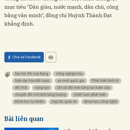
mục tiêu "Dân giàu, nước mạnh, dân chủ, công
bằng văn minh", đồng chí Huỳnh Thành Đạt
khẳng định.
Chia sẻ Facebook
Đại hội XIII của Đảng
công nghiệp hóa
hiện đại hóa đất nước
an ninh quốc gia
Phát triển kinh tế
đổi mới
sáng tạo
Chỉ số đổi mới sáng tạo toàn cầu
chuyển đổi mô hình tăng trưởng
chiến lược phát triển
khoa học tự nhiên
hợp tác quốc tế
khoa học công nghệ
Bài liên quan