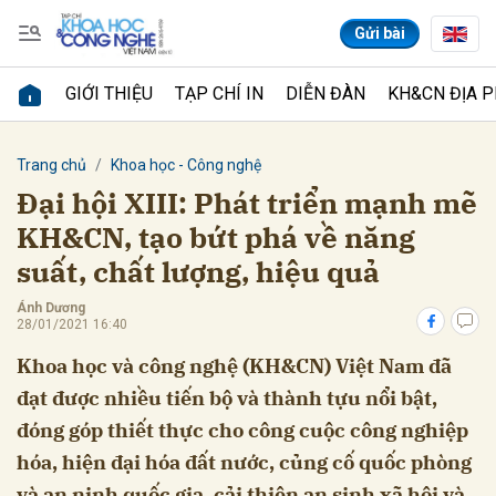
Gửi bài
GIỚI THIỆU
TẠP CHÍ IN
DIỄN ĐÀN
KH&CN ĐỊA 
Gửi bình luận
Trang chủ
Khoa học - Công nghệ
Đại hội XIII: Phát triển mạnh mẽ
KH&CN, tạo bứt phá về năng
suất, chất lượng, hiệu quả
Ánh Dương
28/01/2021 16:40
Khoa học và công nghệ (KH&CN) Việt Nam đã
Hủy
Gửi
đạt được nhiều tiến bộ và thành tựu nổi bật,
đóng góp thiết thực cho công cuộc công nghiệp
hóa, hiện đại hóa đất nước, củng cố quốc phòng
và an ninh quốc gia, cải thiện an sinh xã hội và