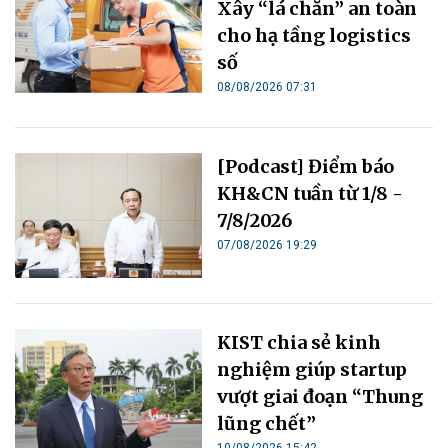
Xây “lá chắn” an toàn
cho hạ tầng logistics
số
08/08/2026 07:31
[Podcast] Điểm báo
KH&CN tuần từ 1/8 -
7/8/2026
07/08/2026 19:29
KIST chia sẻ kinh
nghiệm giúp startup
vượt giai đoạn “Thung
lũng chết”
10/08/2026 15:42