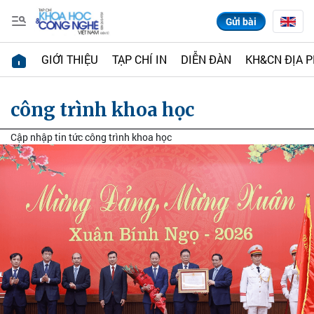
Gửi bài
GIỚI THIỆU
TẠP CHÍ IN
DIỄN ĐÀN
KH&CN ĐỊA 
công trình khoa học
Cập nhập tin tức công trình khoa học