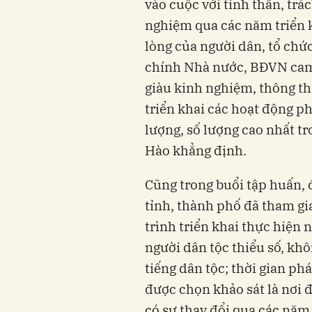
vào cuộc với tinh thần, trá
nghiệm qua các năm triển k
lòng của người dân, tổ chứ
chính Nhà nước, BĐVN cam k
giàu kinh nghiệm, thông t
triển khai các hoạt động ph
lượng, số lượng cao nhất t
Hào khẳng định.
Cũng trong buổi tập huấn, 
tỉnh, thành phố đã tham gi
trình triển khai thực hiện 
người dân tộc thiểu số, khô
tiếng dân tộc; thời gian ph
được chọn khảo sát là nơi 
có sự thay đổi qua các năm