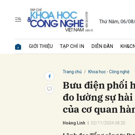
Thứ Năm, 06/08
Gửi 
GIỚI THIỆU
TẠP CHÍ IN
DIỄN ĐÀN
KH&CN
Trang chủ
Khoa học - Công nghệ
Bưu điện phối h
đo lường sự hài
của cơ quan hà
Hoàng Linh
02/11/2024 08:20