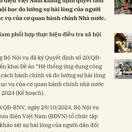
u điện Việt Nam khẳng định quyết tâm
 hội học đo lường sự hài lòng của người
hục vụ của cơ quan hành chính Nhà nước.
Nam phối hợp thực hiện điều tra xã hội
g Bộ Nội vụ đã ký Quyết định số 20/QĐ-
ển khai Đề án “Hệ thống ứng dụng công
i cách hành chính và đo lường sự hài lòng
phục vụ của cơ quan hành chính nhà nước
 2024 (Kế hoạch).
0/QĐ-BNV, ngày 29/10/2024, Bộ Nội vụ
Bưu điện Việt Nam (BĐVN) tổ chức tập
khảo sát sự hài lòng của người dân đối