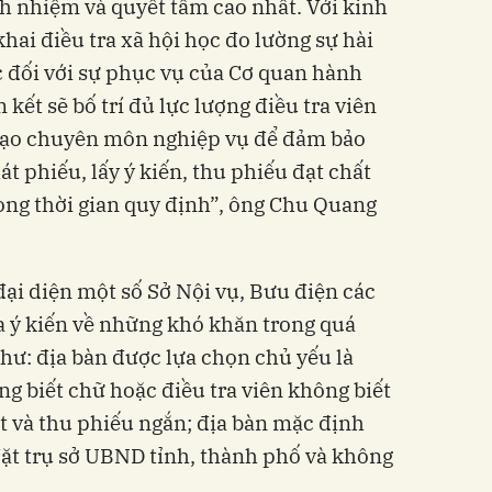
ch nhiệm và quyết tâm cao nhất. Với kinh
hai điều tra xã hội học đo lường sự hài
c đối với sự phục vụ của Cơ quan hành
ết sẽ bố trí đủ lực lượng điều tra viên
hạo chuyên môn nghiệp vụ để đảm bảo
át phiếu, lấy ý kiến, thu phiếu đạt chất
rong thời gian quy định”, ông Chu Quang
đại diện một số Sở Nội vụ, Bưu điện các
a ý kiến về những khó khăn trong quá
như: địa bàn được lựa chọn chủ yếu là
ng biết chữ hoặc điều tra viên không biết
át và thu phiếu ngắn; địa bàn mặc định
đặt trụ sở UBND tỉnh, thành phố và không
,…