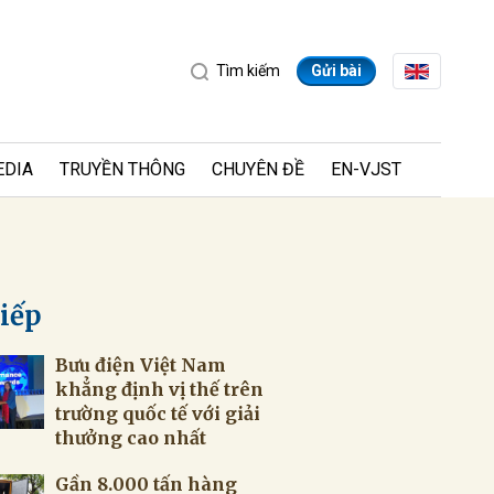
Tìm kiếm
Gửi bài
EDIA
TRUYỀN THÔNG
CHUYÊN ĐỀ
EN-VJST
tiếp
Bưu điện Việt Nam
ửi
khẳng định vị thế trên
trường quốc tế với giải
thưởng cao nhất
Gần 8.000 tấn hàng