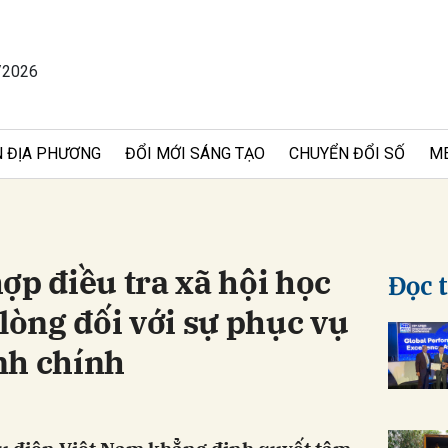
/2026
bình luận
 ĐỊA PHƯƠNG
ĐỔI MỚI SÁNG TẠO
CHUYỂN ĐỔI SỐ
M
ợp điều tra xã hội học
Đọc 
 lòng đối với sự phục vụ
Hủy
G
nh chính