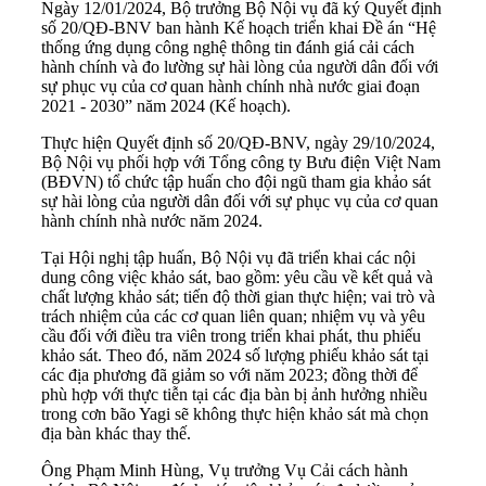
Ngày 12/01/2024, Bộ trưởng Bộ Nội vụ đã ký Quyết định
số 20/QĐ-BNV ban hành Kế hoạch triển khai Đề án “Hệ
thống ứng dụng công nghệ thông tin đánh giá cải cách
hành chính và đo lường sự hài lòng của người dân đối với
sự phục vụ của cơ quan hành chính nhà nước giai đoạn
2021 - 2030” năm 2024 (Kế hoạch).
Thực hiện Quyết định số 20/QĐ-BNV, ngày 29/10/2024,
Bộ Nội vụ phối hợp với Tổng công ty Bưu điện Việt Nam
(BĐVN) tổ chức tập huấn cho đội ngũ tham gia khảo sát
sự hài lòng của người dân đối với sự phục vụ của cơ quan
hành chính nhà nước năm 2024.
Tại Hội nghị tập huấn, Bộ Nội vụ đã triển khai các nội
dung công việc khảo sát, bao gồm: yêu cầu về kết quả và
chất lượng khảo sát; tiến độ thời gian thực hiện; vai trò và
trách nhiệm của các cơ quan liên quan; nhiệm vụ và yêu
cầu đối với điều tra viên trong triển khai phát, thu phiếu
khảo sát. Theo đó, năm 2024 số lượng phiếu khảo sát tại
các địa phương đã giảm so với năm 2023; đồng thời để
phù hợp với thực tiễn tại các địa bàn bị ảnh hưởng nhiều
trong cơn bão Yagi sẽ không thực hiện khảo sát mà chọn
địa bàn khác thay thế.
Ông Phạm Minh Hùng, Vụ trưởng Vụ Cải cách hành