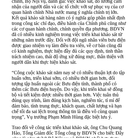
chính, Bộ Nội vụ, đánh giá: việc khảo sát, đo lường cảm
nhận của người dân và các tổ chức với sự phục vụ của cơ
quan hành chính Nhà nước mang ý nghĩa chính trị lớn.
Kết quả khảo sát hàng năm có ý nghĩa góp phần nhất định
trong công tác chỉ đạo, điều hành của Chính phủ cũng như
các cơ quan hành chính, chính quyền địa phương. BĐVN
đã có nhiều kinh nghiệm trong việc triển khai khảo sát từ
những năm trước đây. Đối với đội ngũ nhân viên bưu điện
được giao nhiệm vụ làm điều tra viên, về cơ bản cũng đã
có kinh nghiệm, thực hiện đầy đủ các quy định, tinh thần
trách nhiệm cao, thái độ ứng xử đúng mực, thân thiện với
người dân khi thực hiện khảo sát.
“Công cuộc khảo sát năm nay sẽ có nhiều thuận lợi do tập
huấn sớm, triển khai sớm, có nhiều thời gian hơn, đối
tượng tập huấn ngoài các Bưu điện tỉnh, thành phố có
thêm các Bưu điện huyện. Do vậy, khi triển khai sẽ đồng
bộ và tiết kiệm được nhiều thời gian hơn. Việc tuân thủ
đúng quy trình, làm đúng kịch bản, nghiêm túc, tỉ mỉ để
đảm bảo, tính trung thực, khách quan, chất lượng và hạn
chế tối đa sai lệch trong thông tin là điều vô cùng quan
trọng”, Vụ trưởng Phạm Minh Hùng đặc biệt lưu ý.
Trao đổi về công tác triển khai khảo sát, ông Chu Quang
Hào, Tổng Giám đốc Tổng công ty BĐVN cho biết: Đây