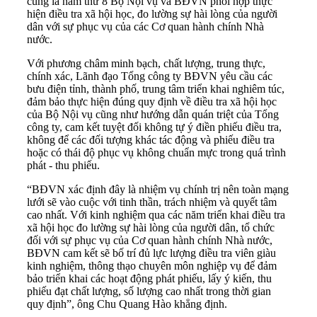
cũng là năm thứ 8 Bộ Nội vụ và BĐVN phối hợp thực
hiện điều tra xã hội học, đo lường sự hài lòng của người
dân với sự phục vụ của các Cơ quan hành chính Nhà
nước.
Với phương châm minh bạch, chất lượng, trung thực,
chính xác, Lãnh đạo Tổng công ty BĐVN yêu cầu các
bưu điện tỉnh, thành phố, trung tâm triển khai nghiêm túc,
đảm bảo thực hiện đúng quy định về điều tra xã hội học
của Bộ Nội vụ cũng như hướng dẫn quán triệt của Tổng
công ty, cam kết tuyệt đối không tự ý điền phiếu điều tra,
không để các đối tượng khác tác động và phiếu điều tra
hoặc có thái độ phục vụ không chuẩn mực trong quá trình
phát - thu phiếu.
“BĐVN xác định đây là nhiệm vụ chính trị nên toàn mạng
lưới sẽ vào cuộc với tinh thần, trách nhiệm và quyết tâm
cao nhất. Với kinh nghiệm qua các năm triển khai điều tra
xã hội học đo lường sự hài lòng của người dân, tổ chức
đối với sự phục vụ của Cơ quan hành chính Nhà nước,
BĐVN cam kết sẽ bố trí đủ lực lượng điều tra viên giàu
kinh nghiệm, thông thạo chuyên môn nghiệp vụ để đảm
bảo triển khai các hoạt động phát phiếu, lấy ý kiến, thu
phiếu đạt chất lượng, số lượng cao nhất trong thời gian
quy định”, ông Chu Quang Hào khẳng định.