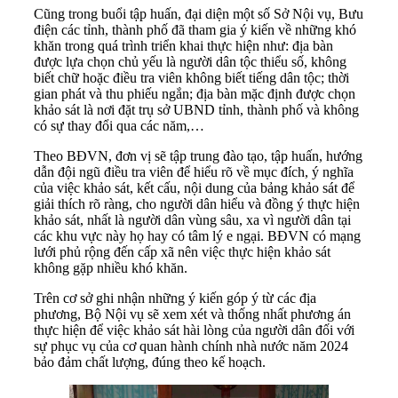
Cũng trong buổi tập huấn, đại diện một số Sở Nội vụ, Bưu
điện các tỉnh, thành phố đã tham gia ý kiến về những khó
khăn trong quá trình triển khai thực hiện như: địa bàn
được lựa chọn chủ yếu là người dân tộc thiểu số, không
biết chữ hoặc điều tra viên không biết tiếng dân tộc; thời
gian phát và thu phiếu ngắn; địa bàn mặc định được chọn
khảo sát là nơi đặt trụ sở UBND tỉnh, thành phố và không
có sự thay đổi qua các năm,…
Theo BĐVN, đơn vị sẽ tập trung đào tạo, tập huấn, hướng
dẫn đội ngũ điều tra viên để hiểu rõ về mục đích, ý nghĩa
của việc khảo sát, kết cấu, nội dung của bảng khảo sát để
giải thích rõ ràng, cho người dân hiểu và đồng ý thực hiện
khảo sát, nhất là người dân vùng sâu, xa vì người dân tại
các khu vực này họ hay có tâm lý e ngại. BĐVN có mạng
lưới phủ rộng đến cấp xã nên việc thực hiện khảo sát
không gặp nhiều khó khăn.
Trên cơ sở ghi nhận những ý kiến góp ý từ các địa
phương, Bộ Nội vụ sẽ xem xét và thống nhất phương án
thực hiện để việc khảo sát hài lòng của người dân đối với
sự phục vụ của cơ quan hành chính nhà nước năm 2024
bảo đảm chất lượng, đúng theo kế hoạch.