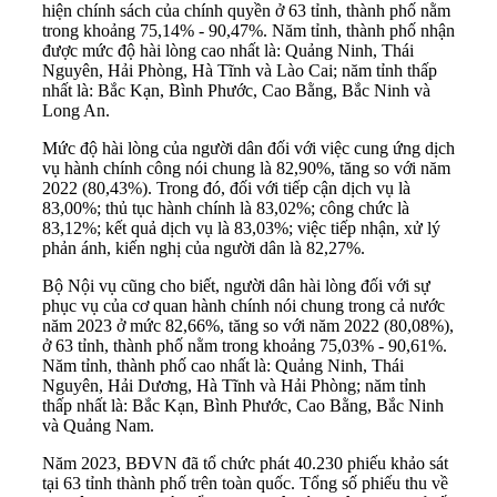
hiện chính sách của chính quyền ở 63 tỉnh, thành phố nằm
trong khoảng 75,14% - 90,47%. Năm tỉnh, thành phố nhận
được mức độ hài lòng cao nhất là: Quảng Ninh, Thái
Nguyên, Hải Phòng, Hà Tĩnh và Lào Cai; năm tỉnh thấp
nhất là: Bắc Kạn, Bình Phước, Cao Bằng, Bắc Ninh và
Long An.
Mức độ hài lòng của người dân đối với việc cung ứng dịch
vụ hành chính công nói chung là 82,90%, tăng so với năm
2022 (80,43%). Trong đó, đối với tiếp cận dịch vụ là
83,00%; thủ tục hành chính là 83,02%; công chức là
83,12%; kết quả dịch vụ là 83,03%; việc tiếp nhận, xử lý
phản ánh, kiến nghị của người dân là 82,27%.
Bộ Nội vụ cũng cho biết, người dân hài lòng đối với sự
phục vụ của cơ quan hành chính nói chung trong cả nước
năm 2023 ở mức 82,66%, tăng so với năm 2022 (80,08%),
ở 63 tỉnh, thành phố nằm trong khoảng 75,03% - 90,61%.
Năm tỉnh, thành phố cao nhất là: Quảng Ninh, Thái
Nguyên, Hải Dương, Hà Tĩnh và Hải Phòng; năm tỉnh
thấp nhất là: Bắc Kạn, Bình Phước, Cao Bằng, Bắc Ninh
và Quảng Nam.
Năm 2023, BĐVN đã tổ chức phát 40.230 phiếu khảo sát
tại 63 tỉnh thành phố trên toàn quốc. Tổng số phiếu thu về