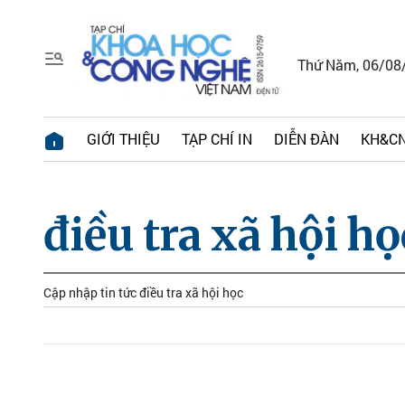
Thứ Năm, 06/08
GIỚI THIỆU
TẠP CHÍ IN
DIỄN ĐÀN
KH&CN
điều tra xã hội họ
Cập nhập tin tức điều tra xã hội học