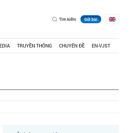
Tìm kiếm
Gửi bài
EDIA
TRUYỀN THÔNG
CHUYÊN ĐỀ
EN-VJST