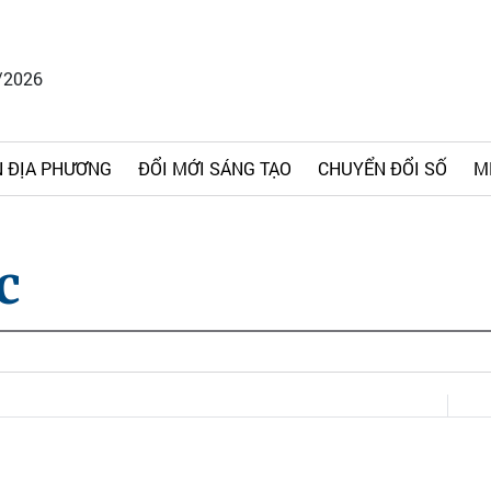
/2026
 ĐỊA PHƯƠNG
ĐỔI MỚI SÁNG TẠO
CHUYỂN ĐỔI SỐ
M
c