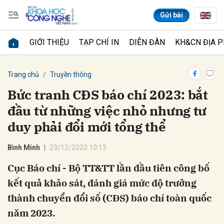
Gửi bài
GIỚI THIỆU
TẠP CHÍ IN
DIỄN ĐÀN
KH&CN ĐỊA 
Gửi bình luận
Trang chủ
Truyền thông
Bức tranh CĐS báo chí 2023: bắt
đầu từ những việc nhỏ nhưng tư
duy phải đổi mới tổng thể
Bình Minh
23/12/2023 10:13
Cục Báo chí - Bộ TT&TT lần đầu tiên công bố
Hủy
Gửi
kết quả khảo sát, đánh giá mức độ trưởng
thành chuyển đổi số (CĐS) báo chí toàn quốc
năm 2023.