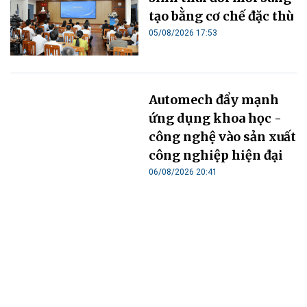
TRUYỀN THÔNG
Kỳ họp không thường lệ lần thứ nhất, Quốc
hội khóa XVI: Xem xét, thông qua 15 dự án
luật