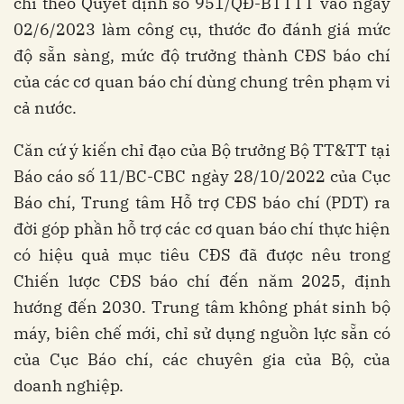
chí theo Quyết định số 951/QĐ-BTTTT vào ngày
02/6/2023 làm công cụ, thước đo đánh giá mức
độ sẵn sàng, mức độ trưởng thành CĐS báo chí
của các cơ quan báo chí dùng chung trên phạm vi
cả nước.
Căn cứ ý kiến chỉ đạo của Bộ trưởng Bộ TT&TT tại
Báo cáo số 11/BC-CBC ngày 28/10/2022 của Cục
Báo chí, Trung tâm Hỗ trợ CĐS báo chí (PDT) ra
đời góp phần hỗ trợ các cơ quan báo chí thực hiện
có hiệu quả mục tiêu CĐS đã được nêu trong
Chiến lược CĐS báo chí đến năm 2025, định
hướng đến 2030. Trung tâm không phát sinh bộ
máy, biên chế mới, chỉ sử dụng nguồn lực sẵn có
của Cục Báo chí, các chuyên gia của Bộ, của
doanh nghiệp.