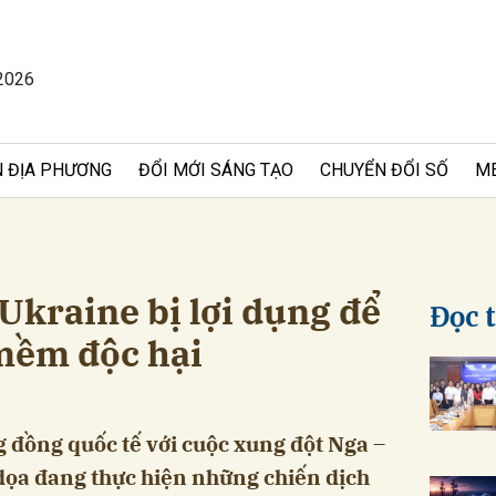
2026
bình luận
 ĐỊA PHƯƠNG
ĐỔI MỚI SÁNG TẠO
CHUYỂN ĐỔI SỐ
M
Ukraine bị lợi dụng để
Đọc 
mềm độc hại
Hủy
G
g đồng quốc tế với cuộc xung đột Nga –
dọa đang thực hiện những chiến dịch