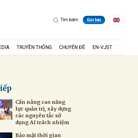
Tìm kiếm
Gửi bài
EDIA
TRUYỀN THÔNG
CHUYÊN ĐỀ
EN-VJST
tiếp
Cần nâng cao năng
ửi
lực quản trị, xây dựng
các nguyên tắc sử
dụng AI trách nhiệm
Bảo mật thời gian