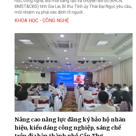
học, công nghệ, đổi mới sáng tạo và chuyển đổi số (KHCN,
ĐMST&CĐS) tỉnh Gia Lai, Bí thư Tỉnh ủy Thái Đại Ngọc yêu cầu,
mỗi nhiệm vụ phải xác định rõ người...
KHOA HỌC - CÔNG NGHỆ
Nâng cao năng lực đăng ký bảo hộ nhãn
hiệu, kiểu dáng công nghiệp, sáng chế
trên địa bàn thành phố Cần Thơ