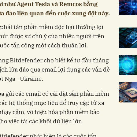
i như Agent Tesla và Remcos bằng
ừa đảo liên quan đến cuộc xung đột này.
g phát tán phần mềm độc hại thường lợi
hút được sự chú ý của nhiều người trên
cuộc tấn công một cách thuận lợi.
ạng Bitdefender cho biết kể từ đầu tháng
ịch lừa đảo qua email lợi dụng các vấn đề
t Nga - Ukraine.
ọa gửi các email có cài đặt sẵn phần mềm
 các hệ thống mục tiêu để truy cập từ xa
nhạy cảm, vô hiệu hóa phần mềm bảo
o việc tải các khối dữ liệu lớn.
itdefender phát hiện là các cuộc tấn