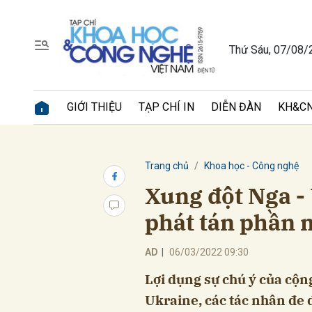
Thứ Sáu, 07/08/
Gửi 
GIỚI THIỆU
TẠP CHÍ IN
DIỄN ĐÀN
KH&CN
Trang chủ
Khoa học - Công nghệ
Xung đột Nga - 
phát tán phần 
AD
|
06/03/2022 09:30
Lợi dụng sự chú ý của cộn
Ukraine, các tác nhân đe 