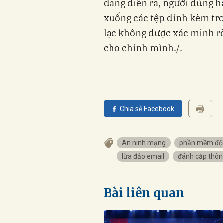
đang diễn ra, người dùng hã
xuống các tệp đính kèm tro
lạc không được xác minh r
cho chính mình./.
Chia sẻ Facebook
An ninh mạng
phần mềm độc
lừa đảo email
đánh cắp thông
Bài liên quan