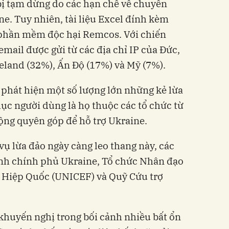
 bị tạm dừng do các hạn chế về chuyến
ne. Tuy nhiên, tài liệu Excel đính kèm
 phần mềm độc hại Remcos. Với chiến
email được gửi từ các địa chỉ IP của Đức,
eland (32%), Ấn Độ (17%) và Mỹ (7%).
 phát hiện một số lượng lớn những kẻ lừa
ục người dùng là họ thuộc các tổ chức từ
ộng quyên góp để hỗ trợ Ukraine.
vụ lừa đảo ngày càng leo thang này, các
nh chính phủ Ukraine, Tổ chức Nhân đạo
n Hiệp Quốc (UNICEF) và Quỹ Cứu trợ
 khuyến nghị trong bối cảnh nhiều bất ổn