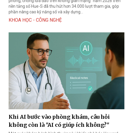
phòng, chống lừa đảo trên không gian mạng” năm 2026 trên
nền tảng số Hue-S đã thu hút hơn 34.000 lượt tham gia, góp
phần nâng cao kỹ năng số và xây dựng...
KHOA HỌC - CÔNG NGHỆ
Khi AI bước vào phòng khám, câu hỏi
không còn là "AI có giúp ích không?"