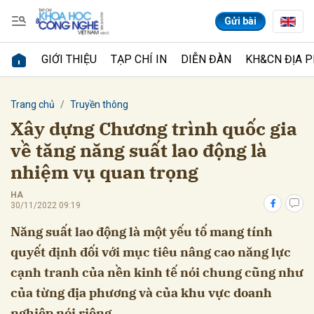
Gửi bài
GIỚI THIỆU
TẠP CHÍ IN
DIỄN ĐÀN
KH&CN ĐỊA 
Gửi bình luận
Trang chủ
Truyền thông
Xây dựng Chương trình quốc gia
về tăng năng suất lao động là
nhiệm vụ quan trọng
HA
30/11/2022 09:19
Năng suất lao động là một yếu tố mang tính
Hủy
Gửi
quyết định đối với mục tiêu nâng cao năng lực
cạnh tranh của nền kinh tế nói chung cũng như
của từng địa phương và của khu vực doanh
nghiệp nói riêng.