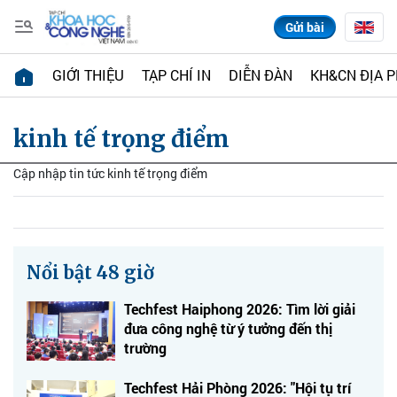
Gửi bài
GIỚI THIỆU
TẠP CHÍ IN
DIỄN ĐÀN
KH&CN ĐỊA 
kinh tế trọng điểm
Cập nhập tin tức kinh tế trọng điểm
Nổi bật 48 giờ
Techfest Haiphong 2026: Tìm lời giải
đưa công nghệ từ ý tưởng đến thị
trường
Techfest Hải Phòng 2026: "Hội tụ trí