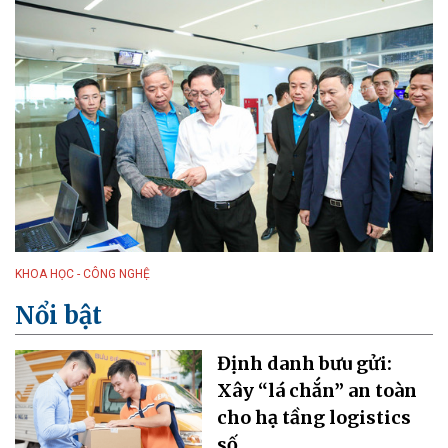
KHOA HỌC - CÔNG NGHỆ
Nổi bật
Định danh bưu gửi:
Xây “lá chắn” an toàn
cho hạ tầng logistics
số