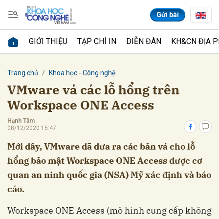
Gửi bài
GIỚI THIỆU
TẠP CHÍ IN
DIỄN ĐÀN
KH&CN ĐỊA 
Gửi bình luận
Trang chủ
Khoa học - Công nghệ
VMware vá các lỗ hổng trên
Workspace ONE Access
Hạnh Tâm
08/12/2020 15:47
Mới đây, VMware đã đưa ra các bản vá cho lỗ
hổng bảo mật Workspace ONE Access được cơ
Hủy
Gửi
quan an ninh quốc gia (NSA) Mỹ xác định và báo
cáo.
Workspace ONE Access (mô hình cung cấp không