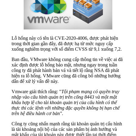
Lỗ hổng này có tên là CVE-2020-4006, được phát hiện
trong thời gian gần đây, đã được hạ từ mức nguy cấp
xuống nghiêm trọng với số điểm CVSS từ 9,1 xuống 7,2.
Ban đầu, VMware không cung cấp thông tin về việc ai đã
xác định được lỗ hổng bảo mật, nhưng ngay trong tuần
công ty đã phát hành bản vá và tiết lộ rằng NSA đã phát
hiện ra lỗ hổng. VMware cũng đã công bố những hướng
dẫn để xử lý vấn đề này.
Vmware giải thích rằng: "
Tội phạm mạng có quyền truy
nhập vào cấu hình quản trị trên cổng 8443 và một mật
khẩu hợp lệ cho tài khoản quản trị của cấu hình có thể
thực thi các lệnh với những đặc quyền không bị hạn chế
trên hệ điều hành cơ bản"
.
Công ty cũng nhấn mạnh rằng tài khoản quản trị cấu hình
là tài khoảng nội bộ của các sản phẩm bị ảnh hưởng và
mật khẩu của tài khoản này được thiết lập tại thời điểm