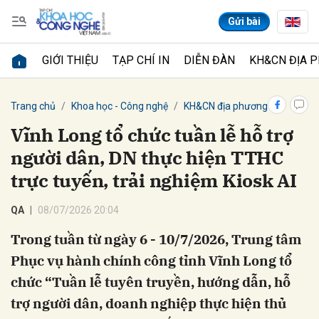
Gửi bài
GIỚI THIỆU
TẠP CHÍ IN
DIỄN ĐÀN
KH&CN ĐỊA 
Gửi bình luận
Trang chủ
Khoa học - Công nghệ
KH&CN địa phương
Vĩnh Long tổ chức tuần lễ hỗ trợ
người dân, DN thực hiện TTHC
trực tuyến, trải nghiệm Kiosk AI
QA
08/07/2026 20:04
Trong tuần từ ngày 6 - 10/7/2026, Trung tâm
Hủy
Gửi
Phục vụ hành chính công tỉnh Vĩnh Long tổ
chức “Tuần lễ tuyên truyền, hướng dẫn, hỗ
trợ người dân, doanh nghiệp thực hiện thủ