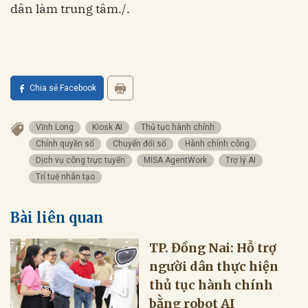
dân làm trung tâm./.
Chia sẻ Facebook
Vĩnh Long
Kiosk AI
Thủ tục hành chính
Chính quyền số
Chuyển đổi số
Hành chính công
Dịch vụ công trực tuyến
MISA AgentWork
Trợ lý AI
Trí tuệ nhân tạo
Bài liên quan
TP. Đồng Nai: Hỗ trợ
người dân thực hiện
thủ tục hành chính
bằng robot AI