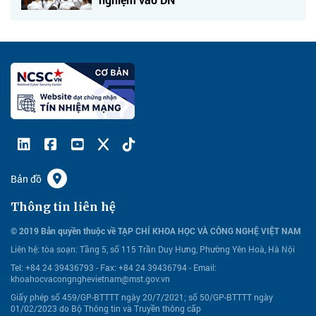
Bản đồ
Thông tin liên hệ
© 2019 Bản quyền thuộc về TẠP CHÍ KHOA HỌC VÀ CÔNG NGHỆ VIỆT NAM
Liên hệ:
tòa soạn: Tầng 5, số 115 Trần Duy Hưng, Phường Yên Hoà, Hà Nội
Tel: +84 24 39436793 - Fax: +84 24 39436794 -
Email:
khoahocvacongnghevietnam@mst.gov.vn
Giấy phép số 459/GP-BTTTT ngày 20/7/2021; số 50/GP-BTTTT ngày
01/02/2023 do Bộ Thông tin và Truyền thông cấp