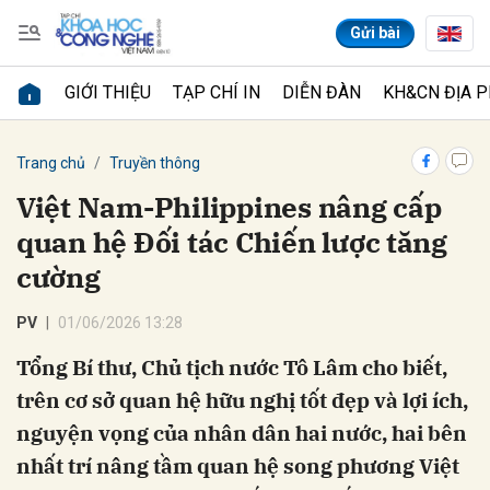
Gửi bài
GIỚI THIỆU
TẠP CHÍ IN
DIỄN ĐÀN
KH&CN ĐỊA 
Gửi bình luận
Trang chủ
Truyền thông
Việt Nam-Philippines nâng cấp
quan hệ Đối tác Chiến lược tăng
cường
PV
01/06/2026 13:28
Tổng Bí thư, Chủ tịch nước Tô Lâm cho biết,
Hủy
Gửi
trên cơ sở quan hệ hữu nghị tốt đẹp và lợi ích,
nguyện vọng của nhân dân hai nước, hai bên
nhất trí nâng tầm quan hệ song phương Việt