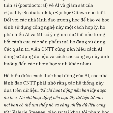
tiến sĩ (postdoctoral) về AI và giám sát của
eQuality-Scotiabank tại Đại học Ottawa cho biết.
Đối với các nhà lãnh đạo trường học để bảo vệ học
sinh sử dụng công nghệ này một cách hợp lý, họ
phải hiểu AI và ML có ý nghĩa như thế nào trong
bối cảnh của các sản phẩm mà họ đang sử dụng.
Các quản trị viên CNTT cũng nên hiểu cách AI
đang sử dụng dữ liệu và cách các công cụ này ảnh
hưởng đến các nhóm học sinh khác nhau.
Để hiểu được cách thức hoạt động của AI, các nhà
lãnh đạo CNTT phải nhớ rằng các hệ thống này
dựa trên dữ liệu.
"AI chỉ hoạt động nếu bạn lấy được
dữ liệu. Nó chỉ hoạt động nếu bạn lấy dữ liệu từ mọi
nơi bạn có thể tìm thấy nó và càng nhiều dữ liệu càng
tốt",
Valerie Steeves, giáo sư tại khoa tội phạm học