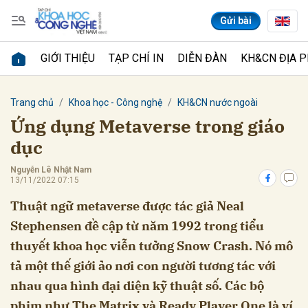
Gửi bài
GIỚI THIỆU
TẠP CHÍ IN
DIỄN ĐÀN
KH&CN ĐỊA 
Gửi bình luận
Trang chủ
Khoa học - Công nghệ
KH&CN nước ngoài
Ứng dụng Metaverse trong giáo
dục
Nguyễn Lê Nhật Nam
13/11/2022 07:15
Thuật ngữ metaverse được tác giả Neal
Stephensen đề cập từ năm 1992 trong tiểu
Hủy
Gửi
thuyết khoa học viễn tưởng Snow Crash. Nó mô
tả một thế giới ảo nơi con người tương tác với
nhau qua hình đại diện kỹ thuật số. Các bộ
phim như The Matrix và Ready Player One là ví