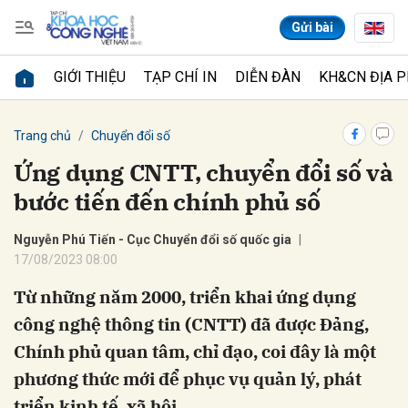
Gửi bài
GIỚI THIỆU
TẠP CHÍ IN
DIỄN ĐÀN
KH&CN ĐỊA 
Gửi bình luận
Trang chủ
Chuyển đổi số
Ứng dụng CNTT, chuyển đổi số và
bước tiến đến chính phủ số
Nguyễn Phú Tiến - Cục Chuyển đổi số quốc gia
17/08/2023 08:00
Từ những năm 2000, triển khai ứng dụng
Hủy
Gửi
công nghệ thông tin (CNTT) đã được Đảng,
Chính phủ quan tâm, chỉ đạo, coi đây là một
phương thức mới để phục vụ quản lý, phát
triển kinh tế, xã hội.