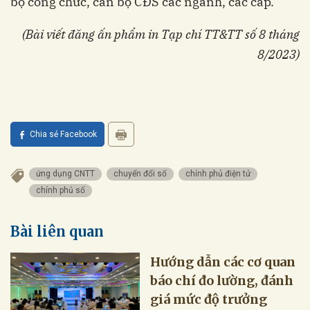
bộ công chức, cán bộ CĐS các ngành, các cấp.
(Bài viết đăng ấn phẩm in Tạp chí TT&TT số 8 tháng
8/2023)
Chia sẻ Facebook
ứng dụng CNTT
chuyển đổi số
chính phủ điện tử
chính phủ số
Bài liên quan
Hướng dẫn các cơ quan
báo chí đo lường, đánh
giá mức độ trưởng