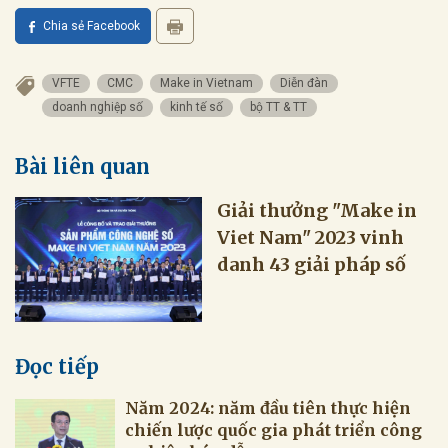
Chia sẻ Facebook
VFTE
CMC
Make in Vietnam
Diễn đàn
doanh nghiệp số
kinh tế số
bộ TT & TT
Bài liên quan
Giải thưởng "Make in
Viet Nam" 2023 vinh
danh 43 giải pháp số
Đọc tiếp
Năm 2024: năm đầu tiên thực hiện
chiến lược quốc gia phát triển công