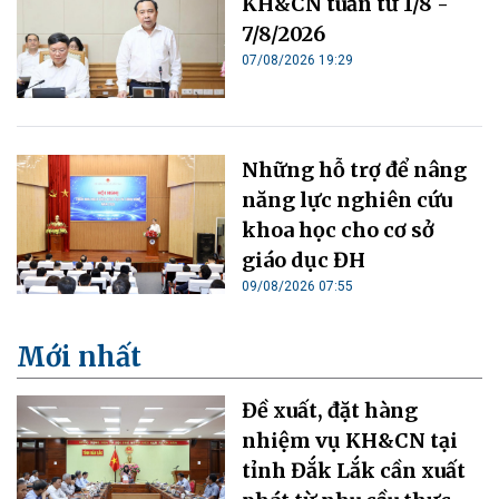
KH&CN tuần từ 1/8 -
7/8/2026
07/08/2026 19:29
Những hỗ trợ để nâng
năng lực nghiên cứu
khoa học cho cơ sở
giáo dục ĐH
09/08/2026 07:55
Mới nhất
Đề xuất, đặt hàng
nhiệm vụ KH&CN tại
tỉnh Đắk Lắk cần xuất