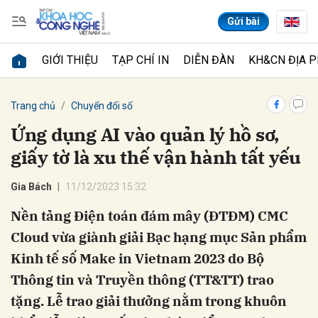
Gửi bài
GIỚI THIỆU
TẠP CHÍ IN
DIỄN ĐÀN
KH&CN ĐỊA 
Gửi bình luận
Trang chủ
Chuyển đổi số
Ứng dụng AI vào quản lý hồ sơ,
giấy tờ là xu thế vận hành tất yếu
Gia Bách
11/12/2023 15:32
Nền tảng Điện toán đám mây (ĐTĐM) CMC
Cloud vừa giành giải Bạc hạng mục Sản phẩm
Hủy
Gửi
Kinh tế số Make in Vietnam 2023 do Bộ
Thông tin và Truyền thông (TT&TT) trao
tặng. Lễ trao giải thưởng nằm trong khuôn