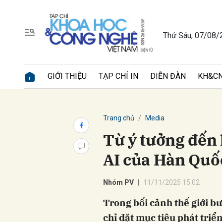
Thứ Sáu, 07/08/
Gửi 
GIỚI THIỆU
TẠP CHÍ IN
DIỄN ĐÀN
KH&CN
Trang chủ
Media
Từ ý tưởng đến
AI của Hàn Quố
Nhóm PV
11/11/2025 15:02
Trong bối cảnh thế giới 
chỉ đặt mục tiêu phát tri