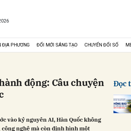
2026
bình luận
 ĐỊA PHƯƠNG
ĐỔI MỚI SÁNG TẠO
CHUYỂN ĐỔI SỐ
M
 hành động: Câu chuyện
Đọc 
c
Hủy
G
bước vào kỷ nguyên AI, Hàn Quốc không
ển công nghệ mà còn định hình một