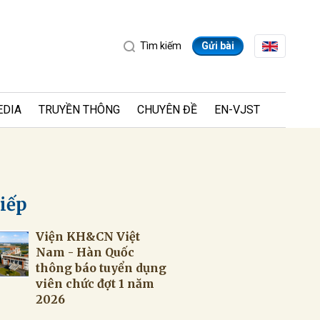
Tìm kiếm
Gửi bài
EDIA
TRUYỀN THÔNG
CHUYÊN ĐỀ
EN-VJST
tiếp
Viện KH&CN Việt
ửi
Nam - Hàn Quốc
thông báo tuyển dụng
viên chức đợt 1 năm
2026