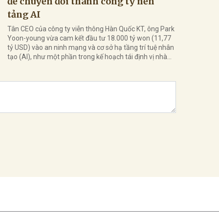
để chuyển đổi thành công ty nền
tảng AI
Tân CEO của công ty viễn thông Hàn Quốc KT, ông Park
Yoon-young vừa cam kết đầu tư 18.000 tỷ won (11,77
tỷ USD) vào an ninh mạng và cơ sở hạ tầng trí tuệ nhân
tạo (AI), như một phần trong kế hoạch tái định vị nhà...