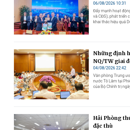
06/08/2026 10:31
Đẩy mạnh hoạt động 
và CĐS); phát triển
khai thác hiệu quả D
Những định h
NQ/TW giai đ
04/08/2026 22:42
Văn phòng Trung ươn
nước Tô Lâm tại Phi
của Bộ Chính trị ng
Hải Phòng thú
đặc thù