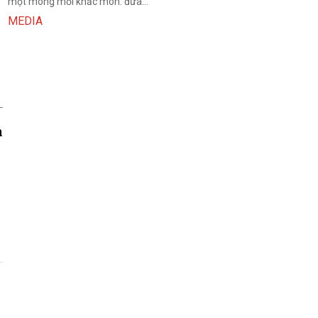
một mong mỏi khắc mòn: đưa...
MEDIA
n