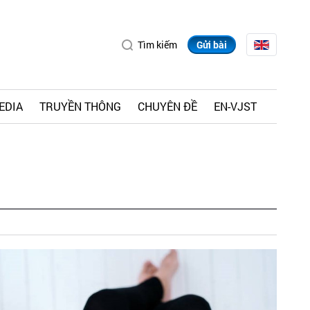
Tìm kiếm
Gửi bài
EDIA
TRUYỀN THÔNG
CHUYÊN ĐỀ
EN-VJST