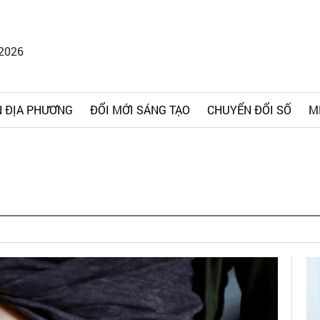
/2026
 ĐỊA PHƯƠNG
ĐỔI MỚI SÁNG TẠO
CHUYỂN ĐỔI SỐ
M