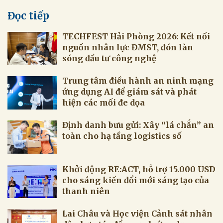
Đọc tiếp
TECHFEST Hải Phòng 2026: Kết nối
nguồn nhân lực ĐMST, đón làn
sóng đầu tư công nghệ
Trung tâm điều hành an ninh mạng
ứng dụng AI để giám sát và phát
hiện các mối đe dọa
Định danh bưu gửi: Xây “lá chắn” an
toàn cho hạ tầng logistics số
Khởi động RE:ACT, hỗ trợ 15.000 USD
cho sáng kiến đổi mới sáng tạo của
thanh niên
Lai Châu và Học viện Cảnh sát nhân