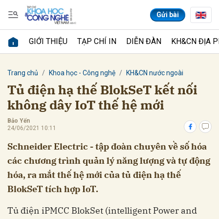
Gửi bài
GIỚI THIỆU
TẠP CHÍ IN
DIỄN ĐÀN
KH&CN ĐỊA 
Gửi bình luận
Trang chủ
Khoa học - Công nghệ
KH&CN nước ngoài
Tủ điện hạ thế BlokSeT kết nối
không dây IoT thế hệ mới
Bảo Yến
24/06/2021 10:11
Schneider Electric - tập đoàn chuyên về số hóa
các chương trình quản lý năng lượng và tự động
Hủy
Gửi
hóa, ra mắt thế hệ mới của tủ điện hạ thế
BlokSeT tích hợp IoT.
Tủ điện iPMCC BlokSet (intelligent Power and