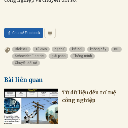
Chia sẻ Facebook
BlokSeT
Tủ điện
hạ thế
kết nối
không dây
IoT
Schneider Electric
giải pháp
Thông minh
Chuyển đổi số
Bài liên quan
Từ dữ liệu đến trí tuệ
công nghiệp