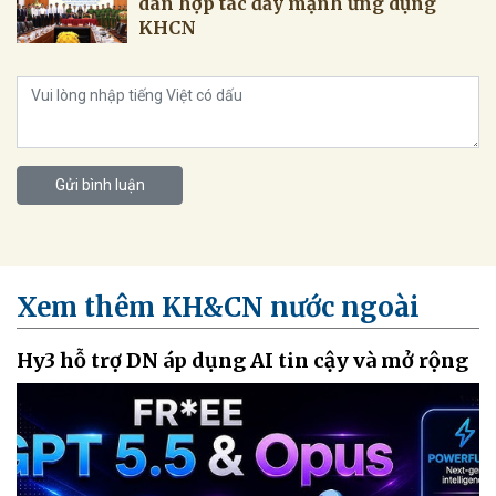
dân hợp tác đẩy mạnh ứng dụng
KHCN
Gửi bình luận
Xem thêm KH&CN nước ngoài
Hy3 hỗ trợ DN áp dụng AI tin cậy và mở rộng