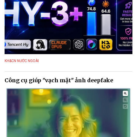
KH&CN NƯỚC NGOÀI
Công cụ giúp "vạch mặt" ảnh deepfake