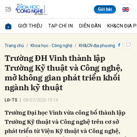
Gửi bài
GIỚI THIỆU
TẠP CHÍ IN
DIỄN ĐÀN
KH&CN ĐỊA 
Gửi bình luận
Trang chủ
Khoa học - Công nghệ
KH&CN địa phương
Trường ĐH Vinh thành lập
Trường Kỹ thuật và Công nghệ,
mở không gian phát triển khối
ngành kỹ thuật
LĐ-TS
08/07/2026 19:14
Hủy
Gửi
Trường Đại học Vinh vừa công bố thành lập
Trường Kỹ thuật và Công nghệ trên cơ sở
phát triển từ Viện Kỹ thuật và Công nghệ,