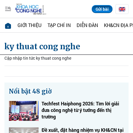
Gửi bài
GIỚI THIỆU
TẠP CHÍ IN
DIỄN ĐÀN
KH&CN ĐỊA 
ky thuat cong nghe
Cập nhập tin tức ky thuat cong nghe
Nổi bật 48 giờ
Techfest Haiphong 2026: Tìm lời giải
đưa công nghệ từ ý tưởng đến thị
trường
Đề xuất, đặt hàng nhiệm vụ KH&CN tại