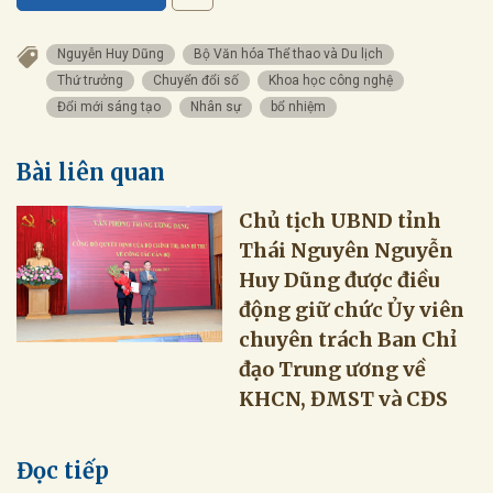
Nguyễn Huy Dũng
Bộ Văn hóa Thể thao và Du lịch
Thứ trưởng
Chuyển đổi số
Khoa học công nghệ
Đổi mới sáng tạo
Nhân sự
bổ nhiệm
Bài liên quan
Chủ tịch UBND tỉnh
Thái Nguyên Nguyễn
Huy Dũng được điều
động giữ chức Ủy viên
chuyên trách Ban Chỉ
đạo Trung ương về
KHCN, ĐMST và CĐS
Đọc tiếp