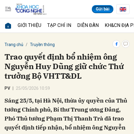
Gửi bài
GIỚI THIỆU
TẠP CHÍ IN
DIỄN ĐÀN
KH&CN ĐỊA 
Gửi bình luận
Trang chủ
Truyền thông
Trao quyết định bổ nhiệm ông
Nguyễn Huy Dũng giữ chức Thứ
trưởng Bộ VHTT&DL
PV
25/05/2026 10:59
Sáng 25/5, tại Hà Nội, thừa ủy quyền của Thủ
Hủy
Gửi
tướng Chính phủ, Bí thư Trung ương Đảng,
Phó Thủ tướng Phạm Thị Thanh Trà đã trao
quyết định tiếp nhận, bổ nhiệm ông Nguyễn