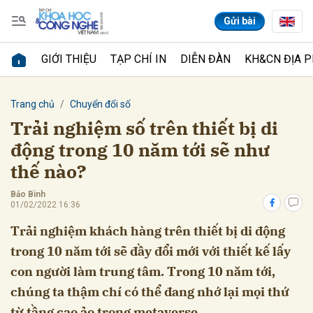
Gửi bài
GIỚI THIỆU
TẠP CHÍ IN
DIỄN ĐÀN
KH&CN ĐỊA 
Gửi bình luận
Trang chủ
Chuyển đổi số
Trải nghiệm số trên thiết bị di
động trong 10 năm tới sẽ như
thế nào?
Bảo Bình
01/02/2022 16:36
Trải nghiệm khách hàng trên thiết bị di động
Hủy
Gửi
trong 10 năm tới sẽ đầy đổi mới với thiết kế lấy
con người làm trung tâm. Trong 10 năm tới,
chúng ta thậm chí có thể đang nhớ lại mọi thứ
từ tầng cao ảo trong metaverse...