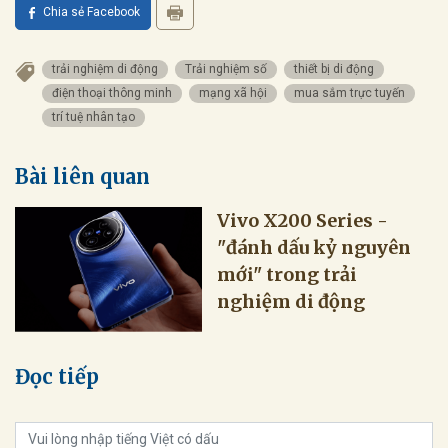
Chia sẻ Facebook
trải nghiệm di động
Trải nghiệm số
thiết bị di động
điện thoại thông minh
mạng xã hội
mua sắm trực tuyến
trí tuệ nhân tạo
Bài liên quan
Vivo X200 Series -
"đánh dấu kỷ nguyên
mới" trong trải
nghiệm di động
Đọc tiếp