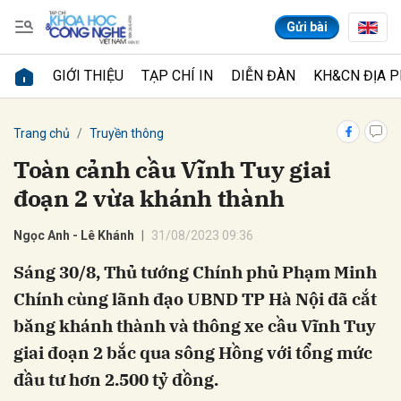
Gửi bài
GIỚI THIỆU
TẠP CHÍ IN
DIỄN ĐÀN
KH&CN ĐỊA 
Gửi bình luận
Trang chủ
Truyền thông
Toàn cảnh cầu Vĩnh Tuy giai
đoạn 2 vừa khánh thành
Ngọc Anh - Lê Khánh
31/08/2023 09:36
Sáng 30/8, Thủ tướng Chính phủ Phạm Minh
Chính cùng lãnh đạo UBND TP Hà Nội đã cắt
Hủy
Gửi
băng khánh thành và thông xe cầu Vĩnh Tuy
giai đoạn 2 bắc qua sông Hồng với tổng mức
đầu tư hơn 2.500 tỷ đồng.