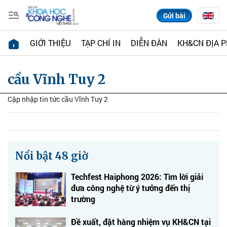
Gửi bài
GIỚI THIỆU
TẠP CHÍ IN
DIỄN ĐÀN
KH&CN ĐỊA 
cầu Vĩnh Tuy 2
Cập nhập tin tức cầu Vĩnh Tuy 2
Nổi bật 48 giờ
Techfest Haiphong 2026: Tìm lời giải
đưa công nghệ từ ý tưởng đến thị
trường
Đề xuất, đặt hàng nhiệm vụ KH&CN tại