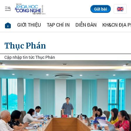
Gửi bài
GIỚI THIỆU
TẠP CHÍ IN
DIỄN ĐÀN
KH&CN ĐỊA 
Thục Phán
Cập nhập tin tức Thục Phán