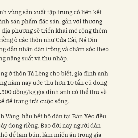
nh vùng sản xuất tập trung có liên kết
hành sản phẩm đặc sản, gắn với thương
i, địa phương sẽ triển khai mở rộng thêm
riềng ở các thôn như Cửa Cải, Ná Din
ớng dẫn nhân dân trồng và chăm sóc theo
ng năng suất và thu nhập.
g ở thôn Tả Lèng cho biết, gia đình anh
ơng năm nay ước thu hơn 10 tấn củ dong
2.500 đồng/kg gia đình anh có thể thu về
 để trang trải cuộc sống.
nh Vàng, hầu hết hộ dân tại Bản Xèo đều
ây dong riềng. Bao đời nay người dân
hỏ để làm bún, làm miến ăn trong gia