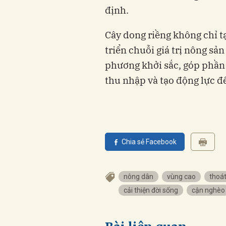
định.
Cây dong riềng không chỉ t
triển chuỗi giá trị nông sả
phương khởi sắc, góp phần 
thu nhập và tạo động lực để
Chia sẻ Facebook
nông dân
vùng cao
thoá
cải thiện đời sống
cận nghèo