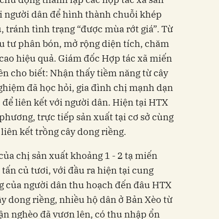
ới người dân để hình thành chuỗi khép
ụ, tránh tình trạng “được mùa rớt giá”. Từ
u tư phân bón, mở rộng diện tích, chăm
 cao hiệu quả. Giám đốc Hợp tác xã miến
n cho biết: Nhận thấy tiềm năng từ cây
ghiệm đã học hỏi, gia đình chị mạnh dạn
để liên kết với người dân. Hiện tại HTX
 phương, trực tiếp sản xuất tại cơ sở cùng
liên kết trồng cây dong riềng.
của chị sản xuất khoảng 1 - 2 tạ miến
ấn củ tươi, với đầu ra hiện tại cung
g của người dân thu hoạch đến đâu HTX
y dong riềng, nhiều hộ dân ở Bản Xèo từ
ận nghèo đã vươn lên, có thu nhập ổn