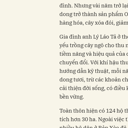
đình. Nhưng vài năm trở lại
dong trở thành sản phẩm O
hàng hóa, cây xóa đói, giả
Gia đình anh Lý Láo Tả ở th
yếu trồng cây ngô cho thu n
tiềm năng và hiệu quả của
chuyển đổi. Với khí hậu th
hướng dẫn kỹ thuật, mỗi n
dong tươi, trừ các khoản ch
cải thiện đời sống, có điều 
bền vững.
Toàn thôn hiện có 124 hộ th
tích hơn 30 ha. Ngoài việc
nhiều hộ dân ở Bản Xèo đã 