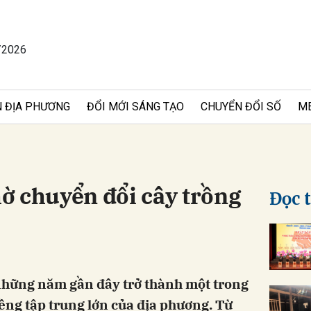
/2026
bình luận
 ĐỊA PHƯƠNG
ĐỔI MỚI SÁNG TẠO
CHUYỂN ĐỔI SỐ
M
ờ chuyển đổi cây trồng
Đọc 
Hủy
G
 những năm gần đây trở thành một trong
ng tập trung lớn của địa phương. Từ