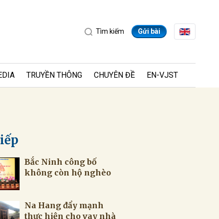
Tìm kiếm
Gửi bài
EDIA
TRUYỀN THÔNG
CHUYÊN ĐỀ
EN-VJST
tiếp
Bắc Ninh công bố
ửi
không còn hộ nghèo
Na Hang đẩy mạnh
thực hiện cho vay nhà