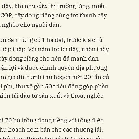
 đây, khi nhu cầu thị trường tăng, miến
COP, cây dong riềng cũng trở thành cây
m nghèo cho người dân.
ôn San Lùng có 1 ha đất, trước kia chủ
hập thấp. Vài năm trở lại đây, nhận thấy
 cây dong riềng cho nên đã mạnh dạn
uận lợi và được chính quyền địa phương
ăm gia đình anh thu hoạch hơn 20 tấn củ
i phí, thu về gần 50 triệu đồng góp phần
kiện tái đầu tư sản xuất và thoát nghèo
ì 70 hộ trồng dong riềng với tổng diện
 thu hoạch đem bán cho các thương lái,
chủ động thành lập các hợp tác xã sản