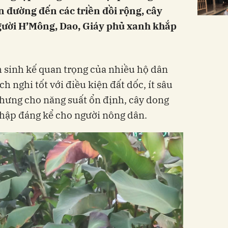
đường đến các triền đồi rộng, cây
gười H’Mông, Dao, Giáy phủ xanh khắp
h sinh kế quan trọng của nhiều hộ dân
h nghi tốt với điều kiện đất dốc, ít sâu
nhưng cho năng suất ổn định, cây dong
nhập đáng kể cho người nông dân.