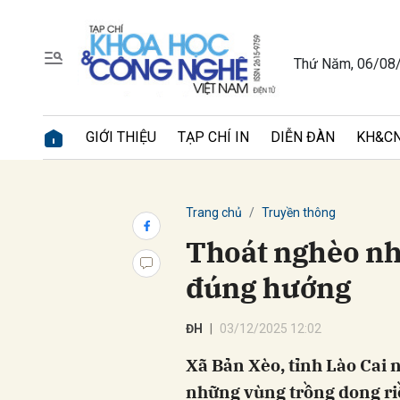
Thứ Năm, 06/08
Gửi 
GIỚI THIỆU
TẠP CHÍ IN
DIỄN ĐÀN
KH&CN
Trang chủ
Truyền thông
Thoát nghèo nh
đúng hướng
ĐH
03/12/2025 12:02
Xã Bản Xèo, tỉnh Lào Cai
những vùng trồng dong riề