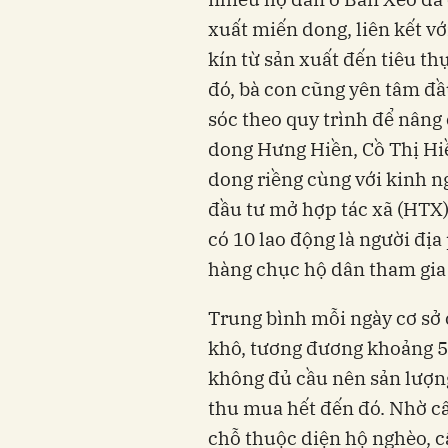
xuất miến dong, liên kết v
kín từ sản xuất đến tiêu th
đó, bà con cũng yên tâm đầ
sóc theo quy trình để nâng
dong Hưng Hiền, Cồ Thị Hiề
dong riềng cùng với kinh n
đầu tư mở hợp tác xã (HTX) 
có 10 lao động là người địa
hàng chục hộ dân tham gia 
Trung bình mỗi ngày cơ sở 
khô, tương đương khoảng 5 t
không đủ cầu nên sản lượn
thu mua hết đến đó. Nhờ câ
chỗ thuộc diện hộ nghèo, c