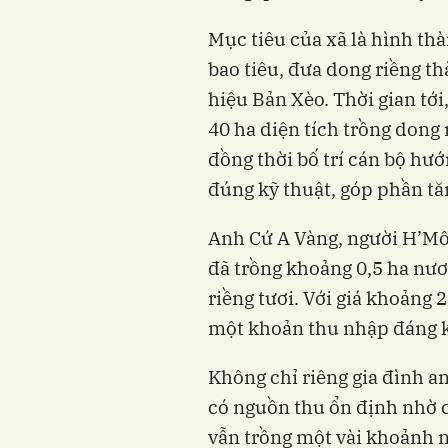
Mục tiêu của xã là hình thà
bao tiêu, đưa dong riềng t
hiệu Bản Xèo. Thời gian tớ
40 ha diện tích trồng dong 
đồng thời bố trí cán bộ hư
đúng kỹ thuật, góp phần tă
Anh Cứ A Vàng, người H’Môn
đã trồng khoảng 0,5 ha nư
riềng tươi. Với giá khoảng 
một khoản thu nhập đáng kể
Không chỉ riêng gia đình a
có nguồn thu ổn định nhờ c
vẫn trồng một vài khoảnh n