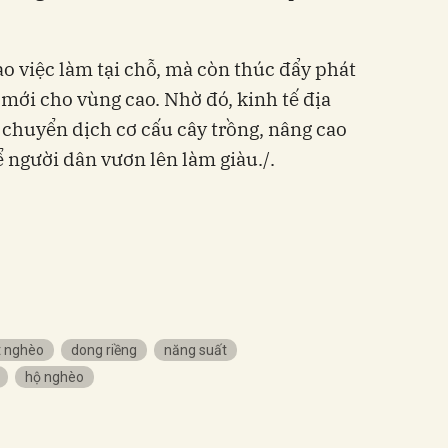
ạo việc làm tại chỗ, mà còn thúc đẩy phát
n mới cho vùng cao. Nhờ đó, kinh tế địa
chuyển dịch cơ cấu cây trồng, nâng cao
 người dân vươn lên làm giàu./.
t nghèo
dong riềng
năng suất
hộ nghèo