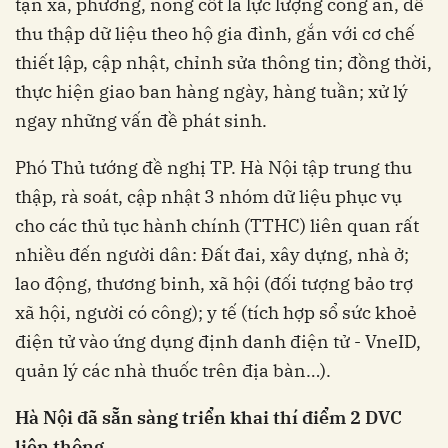
tận xã, phường, nòng cốt là lực lượng công an, để
thu thập dữ liệu theo hộ gia đình, gắn với cơ chế
thiết lập, cập nhật, chỉnh sửa thông tin; đồng thời,
thực hiện giao ban hàng ngày, hàng tuần; xử lý
ngay những vấn đề phát sinh.
Phó Thủ tướng đề nghị TP. Hà Nội tập trung thu
thập, rà soát, cập nhật 3 nhóm dữ liệu phục vụ
cho các thủ tục hành chính (TTHC) liên quan rất
nhiều đến người dân: Đất đai, xây dựng, nhà ở;
lao động, thương binh, xã hội (đối tượng bảo trợ
xã hội, người có công); y tế (tích hợp sổ sức khoẻ
điện tử vào ứng dụng định danh điện tử - VneID,
quản lý các nhà thuốc trên địa bàn…).
Hà Nội đã sẵn sàng triển khai thí điểm 2 DVC
liên thông