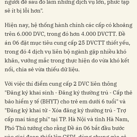
người để sau đó làm những dịch vụ lớn, phức tạp
sẽ ít bị lỗi hơn".
Hiện nay, hệ thống hành chính các cấp có khoảng
trên 6.000 DVC, trong đó hơn 4.000 DVCTT. Đề
án 06 đặt mục tiêu cung cấp 25 DVCTT thiết yếu,
trong đó 4 dịch vụ liên bộ ngành gặp nhiều khó
khăn, vướng mắc trong thực hiện do vừa khó kết
nối, chia sẻ vừa thiếu dữ liệu.
Với việc thí điểm cung cấp 2 DVC liên thông
"Đăng ký khai sinh - Đăng ký thường trú - Cấp thẻ
bảo hiểm y tế (BHYT) cho trẻ em dưới 6 tuổi" và
"Đăng ký khai tử - Xóa đăng ký thường trú - Trợ
cấp mai táng phí" tại TP. Hà Nội và tỉnh Hà Nam,
Phó Thủ tướng cho rằng Đề án 06 bắt đầu bước
vào giai đoạn thiết lập CSDL dùng chung của cả