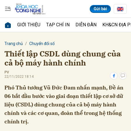
Gửi bài
GIỚI THIỆU
TẠP CHÍ IN
DIỄN ĐÀN
KH&CN ĐỊA 
Gửi bình luận
Trang chủ
Chuyển đổi số
Thiết lập CSDL dùng chung của
cả bộ máy hành chính
PV
22/11/2022 18:14
Phó Thủ tướng Vũ Đức Đam nhấn mạnh, Đề án
06 bắt đầu bước vào giai đoạn thiết lập cơ sở dữ
Hủy
Gửi
liệu (CSDL) dùng chung của cả bộ máy hành
chính và các cơ quan, đoàn thể trong hệ thống
chính trị.