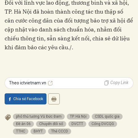
Đối với lĩnh vực lao động, thương binh và xã hội,
TP. Hà Nội đã hoàn thành công tác thu thập số
căn cước công dân của đối tượng bảo trợ xã hội để
cập nhật vào danh sách chuẩn hóa, nhằm đối
chiếu thông tin, sẵn sàng kết nối, chia sẻ dữ liệu
khi đảm bảo các yêu cầu./.
Copy Link
Theo ictvietnam.vn
Chia sẻ Facebook
phó thủ tướng Vũ Đức Đam
TP. Hà Nội
CSDL quốc gia
Đề án 06
Chuyển đổi số
DVCTT
Cổng DVCQG
TTHC
BHYT
Thẻ CCCD