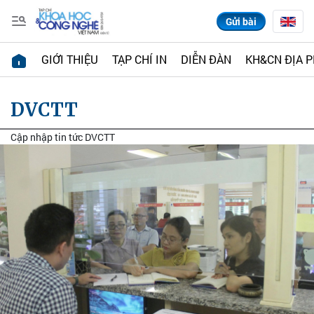
Gửi bài
GIỚI THIỆU
TẠP CHÍ IN
DIỄN ĐÀN
KH&CN ĐỊA 
DVCTT
Cập nhập tin tức DVCTT