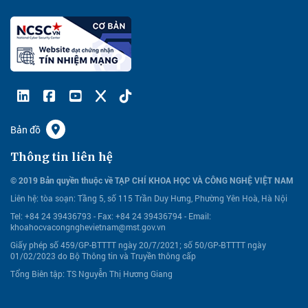
Bản đồ
Thông tin liên hệ
© 2019 Bản quyền thuộc về TẠP CHÍ KHOA HỌC VÀ CÔNG NGHỆ VIỆT NAM
Liên hệ:
tòa soạn: Tầng 5, số 115 Trần Duy Hưng, Phường Yên Hoà, Hà Nội
Tel: +84 24 39436793 - Fax: +84 24 39436794 -
Email:
khoahocvacongnghevietnam@mst.gov.vn
Giấy phép số 459/GP-BTTTT ngày 20/7/2021; số 50/GP-BTTTT ngày
01/02/2023 do Bộ Thông tin và Truyền thông cấp
Tổng Biên tập: TS Nguyễn Thị Hương Giang