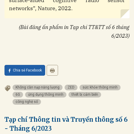
surface-aided cognitive radio sensor
networks”, Nature, 2022.
(Bài đăng ấn phẩm in Tạp chí TT&TT số 6 tháng
6/2023)
Chia sẻ Facebook
Không cần nạp năng lượng
ZED
sức khỏe thông minh
6G
ứng dụng thông minh
thiết bị cảm biến
công nghệ số
Tạp chí Thông tin và Truyền thông số 6
- Tháng 6/2023