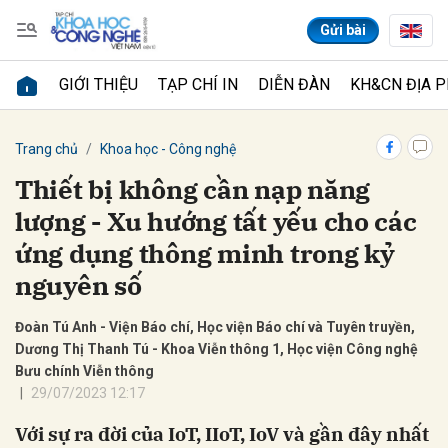
Gửi bài
GIỚI THIỆU
TẠP CHÍ IN
DIỄN ĐÀN
KH&CN ĐỊA 
Gửi bình luận
Trang chủ
Khoa học - Công nghệ
Thiết bị không cần nạp năng
lượng - Xu hướng tất yếu cho các
ứng dụng thông minh trong kỷ
nguyên số
Đoàn Tú Anh - Viện Báo chí, Học viện Báo chí và Tuyên truyền,
Hủy
Gửi
Dương Thị Thanh Tú - Khoa Viễn thông 1, Học viện Công nghệ
Bưu chính Viễn thông
29/07/2023 12:17
Với sự ra đời của IoT, IIoT, IoV và gần đây nhất