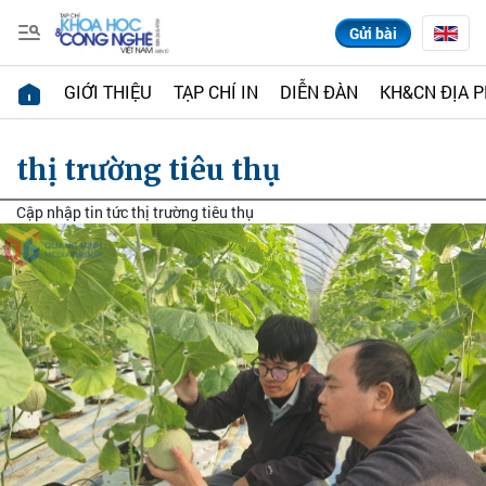
Gửi bài
GIỚI THIỆU
TẠP CHÍ IN
DIỄN ĐÀN
KH&CN ĐỊA 
thị trường tiêu thụ
Cập nhập tin tức thị trường tiêu thụ