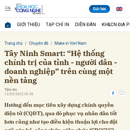
Gửi bài
GIỚI THIỆU
TẠP CHÍ IN
DIỄN ĐÀN
KH&CN ĐỊA 
Gửi bình luận
Trang chủ
Chuyên đề
Make in Viet Nam
Tây Ninh Smart: “Hệ thống
chính trị của tỉnh - người dân -
doanh nghiệp” trên cùng một
nền tảng
Tâm An
12/03/2022 06:36
Hủy
Gửi
Hướng đến mục tiêu xây dựng chính quyền
điện tử (CQĐT), qua đó phục vụ nhân dân tốt
hơn cũng như tạo điều kiện thuận lợi cho đội