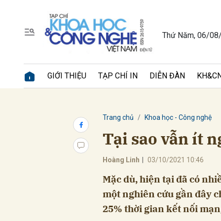
Thứ Năm, 06/08
Gửi 
GIỚI THIỆU
TẠP CHÍ IN
DIỄN ĐÀN
KH&CN
Trang chủ
Khoa học - Công nghệ
Tại sao vẫn ít 
Hoàng Linh
|
03/10/2021 10:46
Mặc dù, hiện tại đã có nh
một nghiên cứu gần đây c
25% thời gian kết nối mạn