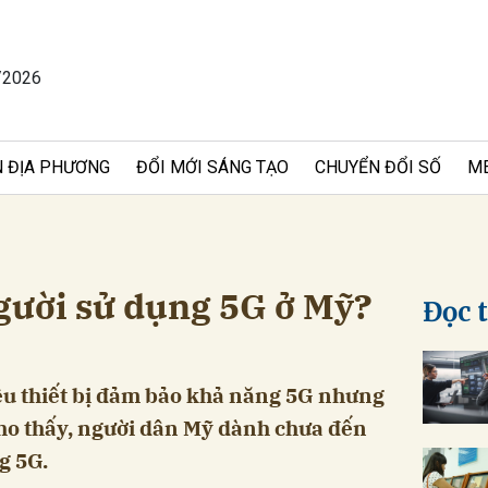
/2026
bình luận
 ĐỊA PHƯƠNG
ĐỔI MỚI SÁNG TẠO
CHUYỂN ĐỔI SỐ
M
người sử dụng 5G ở Mỹ?
Đọc 
Hủy
G
iều thiết bị đảm bảo khả năng 5G nhưng
ho thấy, người dân Mỹ dành chưa đến
g 5G.