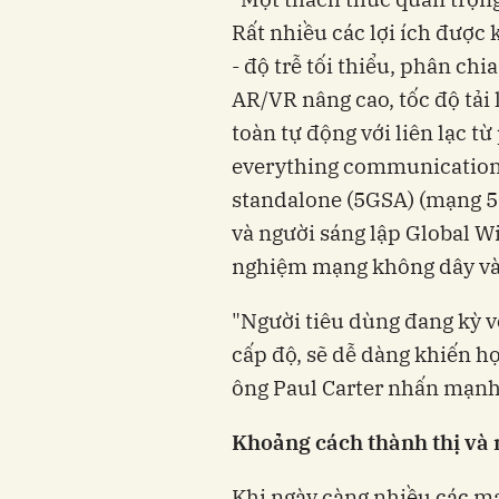
Rất nhiều các lợi ích được
- độ trễ tối thiểu, phân ch
AR/VR nâng cao, tốc độ tải 
toàn tự động với liên lạc t
everything communications 
standalone (5GSA) (mạng 5G 
và người sáng lập Global W
nghiệm mạng không dây và 
"Người tiêu dùng đang kỳ v
cấp độ, sẽ dễ dàng khiến họ
ông Paul Carter nhấn mạnh
Khoảng cách thành thị và
Khi ngày càng nhiều các mạ