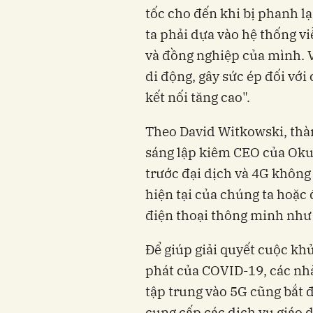
tốc cho đến khi bị phanh l
ta phải dựa vào hệ thống vi
và đồng nghiệp của mình. Vi
di động, gây sức ép đối với
kết nối tăng cao".
Theo David Witkowski, thàn
sáng lập kiêm CEO của Oku S
trước đại dịch và 4G không
hiện tại của chúng ta hoặc
điện thoại thông minh như I
Để giúp giải quyết cuộc kh
phát của COVID-19, các nhà
tập trung vào 5G cũng bắt đ
cung cấp các dịch vụ giáo 