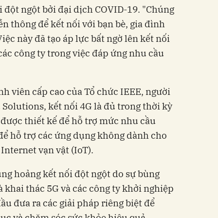
ại đột ngột bởi đại dịch COVID-19. "Chúng
ễn thông để kết nối với bạn bè, gia đình
ệc này đã tạo áp lực bất ngờ lên kết nối
 các công ty trong việc đáp ứng nhu cầu
h viên cấp cao của Tổ chức IEEE, người
olutions, kết nối 4G là đủ trong thời kỳ
 được thiết kế để hỗ trợ mức nhu cầu
 để hỗ trợ các ứng dụng không dành cho
nternet vạn vật (IoT).
ủng hoảng kết nối đột ngột do sự bùng
 khai thác 5G và các công ty khởi nghiệp
ầu đưa ra các giải pháp riêng biệt để
dục và chăm sóc sức khỏe hiệu quả.