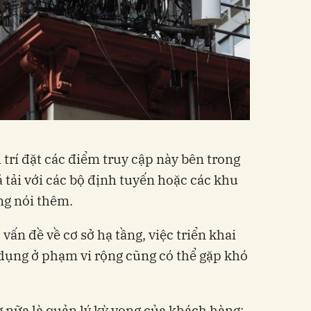
ị trí đặt các điểm truy cập này bên trong
 tải với các bộ định tuyến hoặc các khu
ông nói thêm.
vấn đề về cơ sở hạ tầng, việc triển khai
dụng ở phạm vi rộng cũng có thể gặp khó
 nữa là quản lý kỳ vọng của khách hàng: