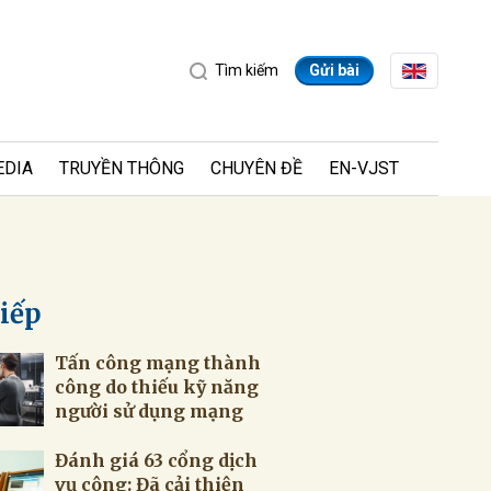
Tìm kiếm
Gửi bài
EDIA
TRUYỀN THÔNG
CHUYÊN ĐỀ
EN-VJST
tiếp
Tấn công mạng thành
ửi
công do thiếu kỹ năng
người sử dụng mạng
Đánh giá 63 cổng dịch
vụ công: Đã cải thiện