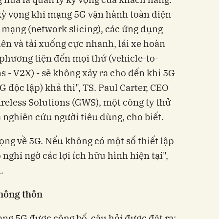
 kỳ vọng khi mạng 5G vận hành toàn diện
ia mạng (network slicing), các ứng dụng
lên và tải xuống cực nhanh, lái xe hoàn
ừ phương tiện đến mọi thứ (vehicle-to-
- V2X) - sẽ không xảy ra cho đến khi 5G
độc lập) khả thi", TS. Paul Carter, CEO
ireless Solutions (GWS), một công ty thử
nghiên cứu người tiêu dùng, cho biết.
ọng về 5G. Nếu không có một số thiết lập
 nghi ngờ các lợi ích hữu hình hiện tại",
.
 nông thôn
ng 5G được công bố, câu hỏi được đặt ra: