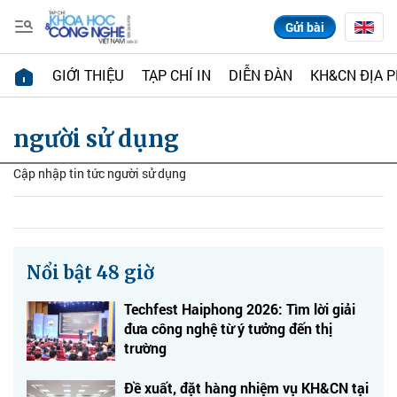
Gửi bài
GIỚI THIỆU
TẠP CHÍ IN
DIỄN ĐÀN
KH&CN ĐỊA 
người sử dụng
Cập nhập tin tức người sử dụng
Nổi bật 48 giờ
Techfest Haiphong 2026: Tìm lời giải
đưa công nghệ từ ý tưởng đến thị
trường
Đề xuất, đặt hàng nhiệm vụ KH&CN tại