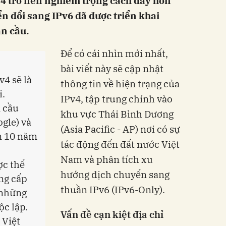
Pv4 trở nên nghiêm trọng cách đây hơn
n đổi sang IPv6 đã được triển khai
àn cầu.
Để có cái nhìn mới nhất,
bài viết này sẽ cập nhật
4 sẽ là
thông tin về hiện trạng của
i.
IPv4, tập trung chính vào
 cầu
khu vực Thái Bình Dương
gle) và
(Asia Pacific - AP) nơi có sự
̛n 10 năm
tác động đến đất nước Việt
Nam và phân tích xu
̣c thể
hướng dịch chuyển sang
ung cấp
thuần IPv6 (IPv6-Only).
t những
̂c lập.
Vấn đề cạn kiệt địa chỉ
 Việt