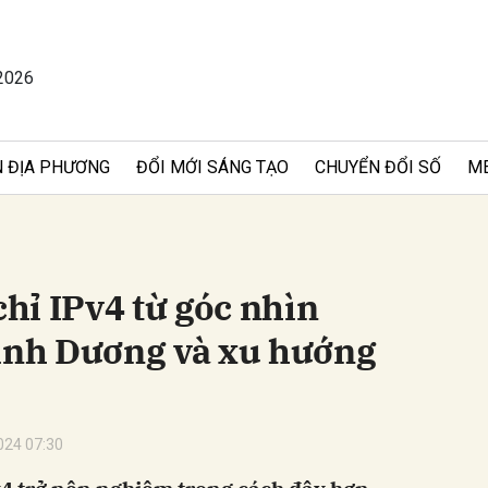
2026
bình luận
 ĐỊA PHƯƠNG
ĐỔI MỚI SÁNG TẠO
CHUYỂN ĐỔI SỐ
M
chỉ IPv4 từ góc nhìn
Bình Dương và xu hướng
Hủy
G
024 07:30