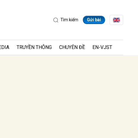
Tìm kiếm
Gửi bài
EDIA
TRUYỀN THÔNG
CHUYÊN ĐỀ
EN-VJST
ửi