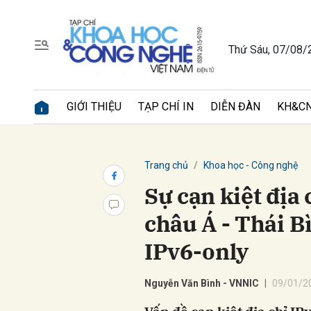
Thứ Sáu, 07/08/
Gửi 
GIỚI THIỆU
TẠP CHÍ IN
DIỄN ĐÀN
KH&CN
Trang chủ
Khoa học - Công nghệ
Sự cạn kiệt địa 
châu Á - Thái 
IPv6-only
Nguyễn Văn Bình - VNNIC
09/01/2