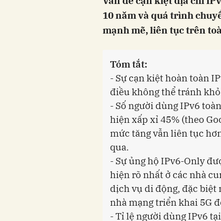
Vấn đề cạn kiệt địa chỉ I
10 năm và quá trình chuyể
mạnh mẽ, liên tục trên to
Tóm tắt:
- Sự cạn kiệt hoàn toàn IPv
điều không thể tránh khỏ
- Số người dùng IPv6 toàn
hiện xấp xỉ 45% (theo Goo
mức tăng vẫn liên tục ho
qua.
- Sự ủng hộ IPv6-Only đươ
hiện rõ nhất ở các nhà c
dịch vụ di động, đặc biệ
nhà mạng triển khai 5G đọ
- Tỉ lệ người dùng IPv6 tại