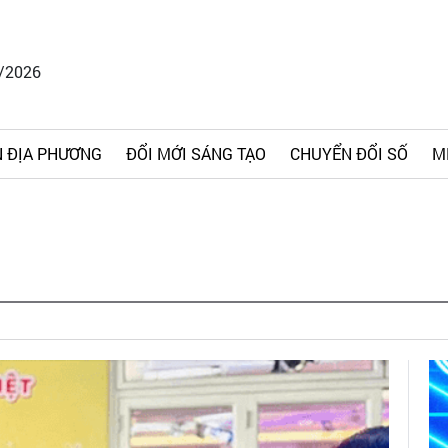
8/2026
 ĐỊA PHƯƠNG
ĐỔI MỚI SÁNG TẠO
CHUYỂN ĐỔI SỐ
M