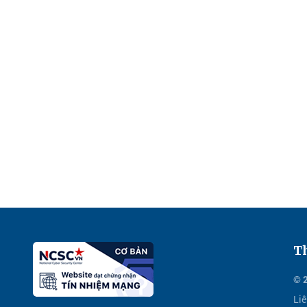
Th
© 
Liê