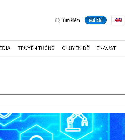
Tìm kiếm
Gửi bài
EDIA
TRUYỀN THÔNG
CHUYÊN ĐỀ
EN-VJST