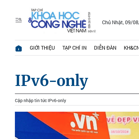
Chủ Nhật, 09/0
GIỚI THIỆU
TẠP CHÍ IN
DIỄN ĐÀN
KH&CN
IPv6-only
Cập nhập tin tức IPv6-only