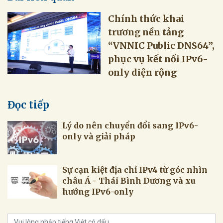
Chính thức khai
trương nền tảng
“VNNIC Public DNS64”,
phục vụ kết nối IPv6-
only diện rộng
Đọc tiếp
Lý do nên chuyển đổi sang IPv6-
only và giải pháp
Sự cạn kiệt địa chỉ IPv4 từ góc nhìn
châu Á - Thái Bình Dương và xu
hướng IPv6-only