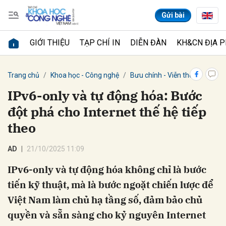
Gửi bài
GIỚI THIỆU
TẠP CHÍ IN
DIỄN ĐÀN
KH&CN ĐỊA 
Gửi bình luận
Trang chủ
Khoa học - Công nghệ
Bưu chính - Viễn thông
IPv6-only và tự động hóa: Bước
đột phá cho Internet thế hệ tiếp
theo
AD
21/10/2025 11:09
IPv6-only và tự động hóa không chỉ là bước
Hủy
Gửi
tiến kỹ thuật, mà là bước ngoặt chiến lược để
Việt Nam làm chủ hạ tầng số, đảm bảo chủ
quyền và sẵn sàng cho kỷ nguyên Internet