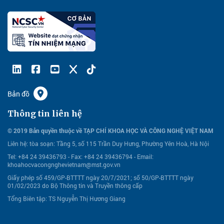
Bản đồ
Thông tin liên hệ
© 2019 Bản quyền thuộc về TẠP CHÍ KHOA HỌC VÀ CÔNG NGHỆ VIỆT NAM
Liên hệ:
tòa soạn: Tầng 5, số 115 Trần Duy Hưng, Phường Yên Hoà, Hà Nội
Tel: +84 24 39436793 - Fax: +84 24 39436794 -
Email:
khoahocvacongnghevietnam@mst.gov.vn
Giấy phép số 459/GP-BTTTT ngày 20/7/2021; số 50/GP-BTTTT ngày
01/02/2023 do Bộ Thông tin và Truyền thông cấp
Tổng Biên tập: TS Nguyễn Thị Hương Giang