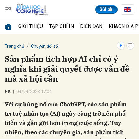
Gửi bài
GIỚI THIỆU
TẠP CHÍ IN
DIỄN ĐÀN
KH&CN ĐỊA 
Gửi bình luận
Trang chủ
Chuyển đổi số
Sản phẩm tích hợp AI chỉ có ý
nghĩa khi giải quyết được vấn đề
mà xã hội cần
NK
04/04/2023 17:04
Với sự bùng nổ của ChatGPT, các sản phẩm
Hủy
Gửi
trí tuệ nhân tạo (AI) ngày càng trở nên phổ
biến và gần gũi hơn trong cuộc sống. Tuy
nhiên, theo các chuyên gia, sản phẩm tích