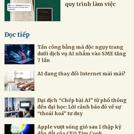
quy trình làm việc
Đọc tiếp
Tấn công bằng mã độc ngụy trang
dưới dịch vụ AI nhắm vào SME tăng
7 lần
AI đang thay đổi Internet mãi mãi?
Đại dịch “Chép bài AI” từ phổ thông
đến đại học: Lời cảnh báo đỏ về sự
“thoái hoá” tư duy
Apple vượt sóng gió sau 1 thập kỷ
dẫn dắt của CEO Tim Cook