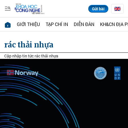
Gửi bài
GIỚI THIỆU
TẠP CHÍ IN
DIỄN ĐÀN
KH&CN ĐỊA 
rác thải nhựa
Cập nhập tin tức rác thải nhựa