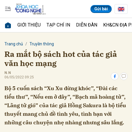
Gửi bài
GIỚI THIỆU
TẠP CHÍ IN
DIỄN ĐÀN
KH&CN ĐỊA 
Gửi bình luận
Trang chủ
Truyền thông
Ra mắt bộ sách hot của tác giả
văn học mạng
N.N
06/05/2022 09:25
Bộ 5 cuốn sách “Xu Xu đừng khóc”, “Đài các
tiểu thư”, “Nếu em ở đây”, “Bạch mã hoàng tử”,
Hủy
Gửi
“Lãng tử gió” của tác giả Hồng Sakura là bộ tiểu
thuyết mang chủ đề tình yêu, tình bạn với
những câu chuyện nhẹ nhàng nhưng sâu lắng.