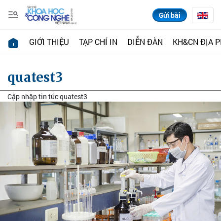
Gửi bài
GIỚI THIỆU
TẠP CHÍ IN
DIỄN ĐÀN
KH&CN ĐỊA 
quatest3
Cập nhập tin tức quatest3