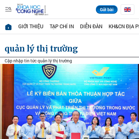
Gửi bài
GIỚI THIỆU
TẠP CHÍ IN
DIỄN ĐÀN
KH&CN ĐỊA 
quản lý thị trường
Cập nhập tin tức quản lý thị trường