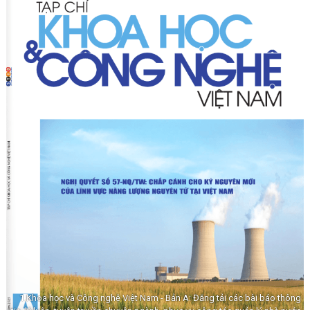
1.Khoa học và Công nghệ Việt Nam - Bản A: Đăng tải các bài báo thông