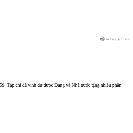
In trang
(Ctr + P)
959. Tạp chí đã vinh dự được Đảng và Nhà nước tặng nhiều phần