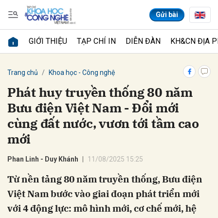
Gửi bài
GIỚI THIỆU
TẠP CHÍ IN
DIỄN ĐÀN
KH&CN ĐỊA 
Gửi bình luận
Trang chủ
Khoa học - Công nghệ
Phát huy truyền thống 80 năm
Bưu điện Việt Nam - Đổi mới
cùng đất nước, vươn tới tầm cao
mới
Phan Linh - Duy Khánh
11/08/2025 15:25
Hủy
Gửi
Từ nền tảng 80 năm truyền thống, Bưu điện
Việt Nam bước vào giai đoạn phát triển mới
với 4 động lực: mô hình mới, cơ chế mới, hệ