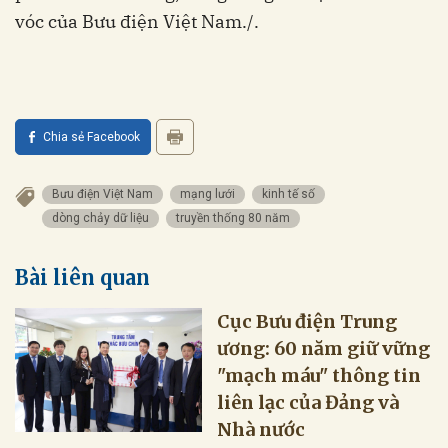
vóc của Bưu điện Việt Nam./.
Chia sẻ Facebook
Bưu điện Việt Nam
mạng lưới
kinh tế số
dòng chảy dữ liệu
truyền thống 80 năm
Bài liên quan
Cục Bưu điện Trung
ương: 60 năm giữ vững
"mạch máu" thông tin
liên lạc của Đảng và
Nhà nước