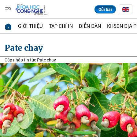
Gửi bài
GIỚI THIỆU
TẠP CHÍ IN
DIỄN ĐÀN
KH&CN ĐỊA 
Pate chay
Cập nhập tin tức Pate chay