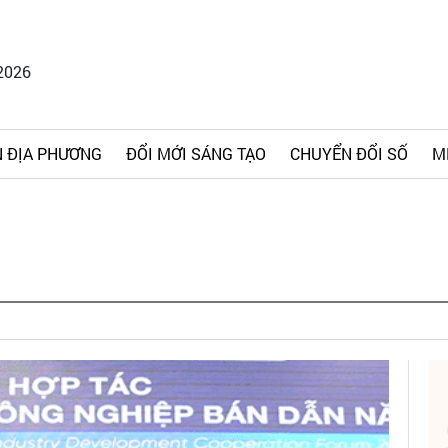
2026
 ĐỊA PHƯƠNG
ĐỔI MỚI SÁNG TẠO
CHUYỂN ĐỔI SỐ
M