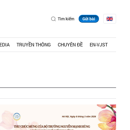
Tìm kiếm
Gửi bài
EDIA
TRUYỀN THÔNG
CHUYÊN ĐỀ
EN-VJST