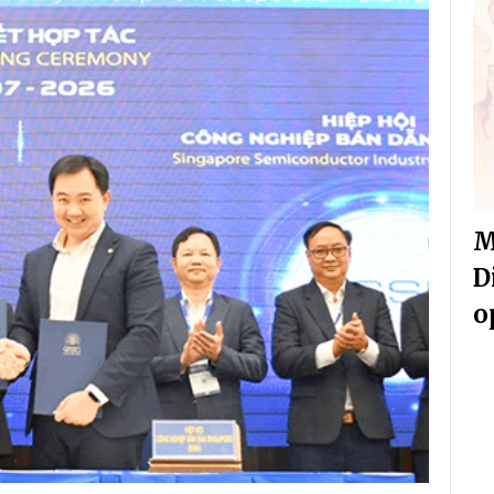
M
D
o