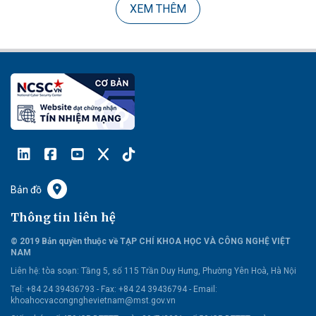
XEM THÊM
Bản đồ
Thông tin liên hệ
© 2019 Bản quyền thuộc về TẠP CHÍ KHOA HỌC VÀ CÔNG NGHỆ VIỆT
NAM
Liên hệ:
tòa soạn: Tầng 5, số 115 Trần Duy Hưng, Phường Yên Hoà, Hà Nội
Tel: +84 24 39436793 - Fax: +84 24 39436794 -
Email:
khoahocvacongnghevietnam@mst.gov.vn