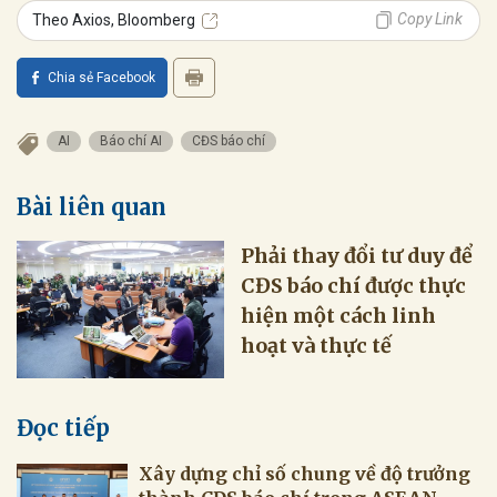
Copy Link
Theo Axios, Bloomberg
Chia sẻ Facebook
AI
Báo chí AI
CĐS báo chí
Bài liên quan
Phải thay đổi tư duy để
CĐS báo chí được thực
hiện một cách linh
hoạt và thực tế
Đọc tiếp
Xây dựng chỉ số chung về độ trưởng