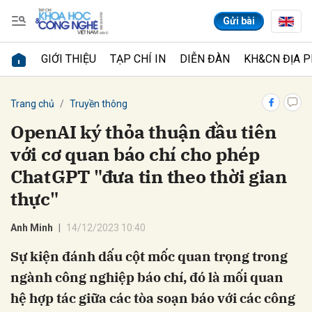
Gửi bài
GIỚI THIỆU
TẠP CHÍ IN
DIỄN ĐÀN
KH&CN ĐỊA 
Gửi bình luận
Trang chủ
Truyền thông
OpenAI ký thỏa thuận đầu tiên
với cơ quan báo chí cho phép
ChatGPT "đưa tin theo thời gian
thực"
Anh Minh
14/12/2023 10:40
Hủy
Gửi
Sự kiện đánh dấu cột mốc quan trọng trong
ngành công nghiệp báo chí, đó là mối quan
hệ hợp tác giữa các tòa soạn báo với các công